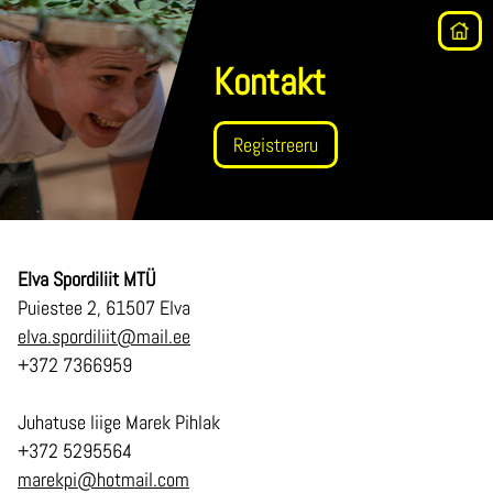
Kontakt
Registreeru
Elva Spordiliit MTÜ
Puiestee 2, 61507 Elva
elva.spordiliit@mail.ee
+372 7366959
Juhatuse liige Marek Pihlak
+372 5295564
marekpi@hotmail.com