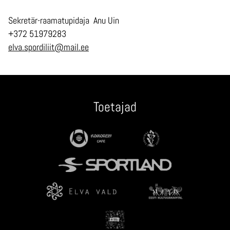
Sekretär-raamatupidaja Anu Uin
+372 51979283
elva.spordiliit@mail.ee
Toetajad